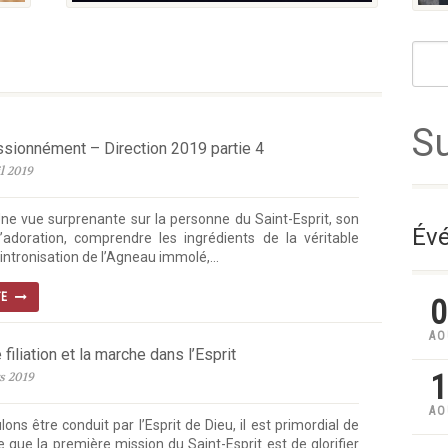
S
ssionnément – Direction 2019 partie 4
l 2019
ne vue surprenante sur la personne du Saint-Esprit, son
Évé
l’adoration, comprendre les ingrédients de la véritable
’intronisation de l’Agneau immolé,...
TE
0
AO
 filiation et la marche dans l’Esprit
1
s 2019
AO
lons être conduit par l’Esprit de Dieu, il est primordial de
que la première mission du Saint-Esprit est de glorifier