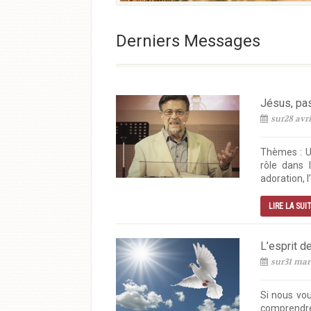
Derniers Messages
Jésus, pa
sur28 avri
Thèmes : U
rôle dans 
adoration, l
LIRE LA SUI
L’esprit de
sur31 mar
Si nous vou
comprendre 