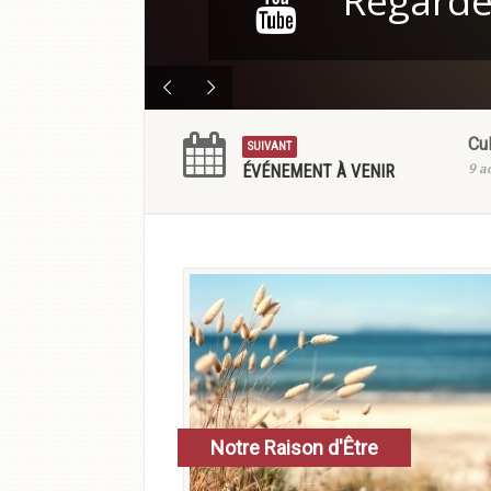
Regarde
Cu
SUIVANT
9 a
ÉVÉNEMENT À VENIR
Notre Raison d'Être
En savoir plus