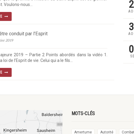
2
t. Voulons-nous...
AO
TE
3
re conduit par l’Esprit
AO
ier 2019
0
majeure 2019 – Partie 2 Points abordés dans la vidéo 1.
S
 loi de l’Esprit de vie. Celui qui a le fils...
TE
MOTS-CLÉS
Amertume
Autorité
Comba