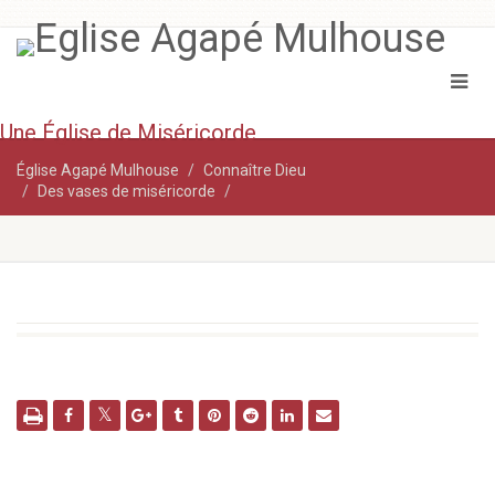
Une Église de Miséricorde
Église Agapé Mulhouse
Connaître Dieu
Des vases de miséricorde