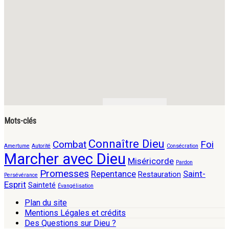
Mots-clés
Connaître Dieu
Combat
Foi
Amertume
Autorité
Consécration
Marcher avec Dieu
Miséricorde
Pardon
Promesses
Repentance
Saint-
Restauration
Persévérance
Esprit
Sainteté
Évangélisation
Plan du site
Mentions Légales et crédits
Des Questions sur Dieu ?