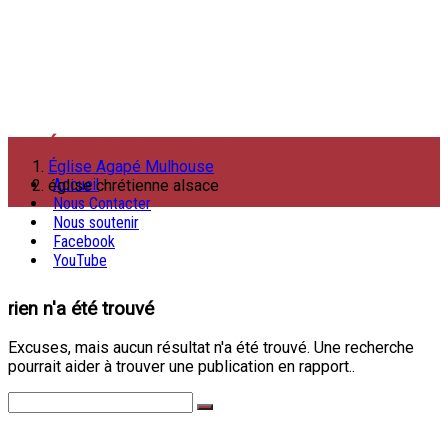
Une Église de Miséricorde
Église Agapé Mulhouse
Accueil
église chrétienne alsace
Nous Contacter
Nous soutenir
Facebook
YouTube
rien n'a été trouvé
Excuses, mais aucun résultat n'a été trouvé. Une recherche
pourrait aider à trouver une publication en rapport..